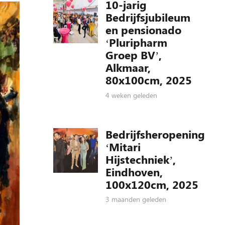
10-jarig
Bedrijfsjubileum
en pensionado
‘Pluripharm
Groep BV’,
Alkmaar,
80x100cm, 2025
4 weken geleden
Bedrijfsheropening
‘Mitari
Hijstechniek’,
Eindhoven,
100x120cm, 2025
3 maanden geleden