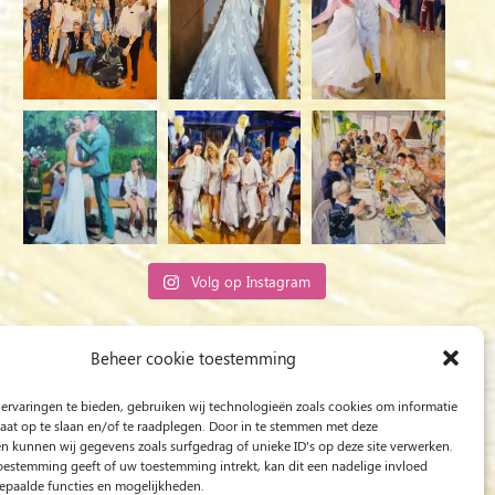
Volg op Instagram
Rob Jacobs uit ’s-Hertogenbosch is een ‘Plein
Beheer cookie toestemming
Air’- en ‘Live Event Painter’, schilderend
ervaringen te bieden, gebruiken wij technologieën zoals cookies om informatie
bewogen door Licht en Liefde.
raat op te slaan en/of te raadplegen. Door in te stemmen met deze
n kunnen wij gegevens zoals surfgedrag of unieke ID's op deze site verwerken.
toestemming geeft of uw toestemming intrekt, kan dit een nadelige invloed
paalde functies en mogelijkheden.