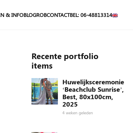
N & INFO
BLOG
ROB
CONTACT
BEL: 06-48813314
Recente portfolio
items
Huwelijksceremonie
‘Beachclub Sunrise’,
Best, 80x100cm,
2025
4 weken geleden