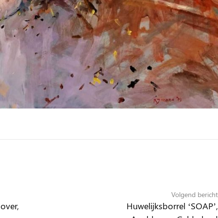
Volgend bericht
over,
Huwelijksborrel ‘SOAP’,