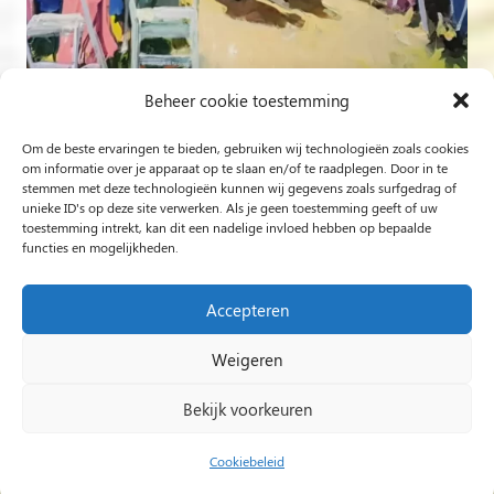
Beheer cookie toestemming
Om de beste ervaringen te bieden, gebruiken wij technologieën zoals cookies
Volg op Instagram
om informatie over je apparaat op te slaan en/of te raadplegen. Door in te
stemmen met deze technologieën kunnen wij gegevens zoals surfgedrag of
unieke ID's op deze site verwerken. Als je geen toestemming geeft of uw
Rob Jacobs uit ’s-Hertogenbosch is een ‘Plein Air’- en
toestemming intrekt, kan dit een nadelige invloed hebben op bepaalde
functies en mogelijkheden.
‘Live Event Painter’, schilderend bewogen door Licht en
Liefde.
Accepteren
Weigeren
2024 Rob Jacobs LIVE EVENT PAINTING / Hosted By
Impact Presentations
/
Live painting
Bekijk voorkeuren
huwelijksfeest
/
Schilder op bruiloft
/
Live Event
Painting
/
Live painting bruiloft
/
Live Painting
/
Cookiebeleid