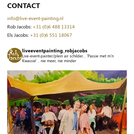
CONTACT
info@live-event-painting.nl
Rob Jacobs:
+31 (0)6 488 13314
Els Jacobs:
+31 (0)6 551 18067
liveeventpainting_robjacobs
Live-event-painter/plein air schilder... 'Passie met m'n
Kwassie' .. nie meer, nie minder