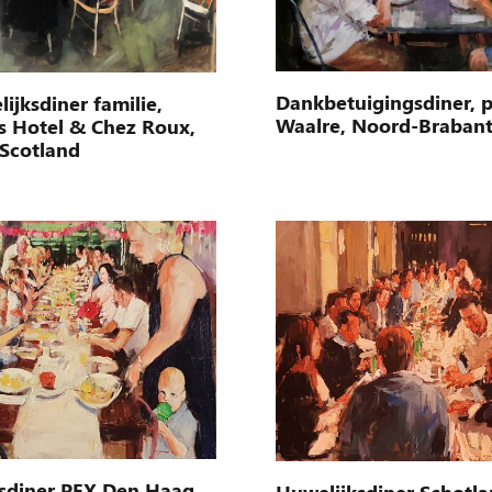
Dankbetuigingsdiner, p
ijksdiner familie,
Waalre, Noord-Braban
s Hotel & Chez Roux,
 Scotland
sdiner PEX Den Haag,