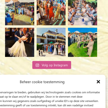
Volg op Instagram
Rob Jacobs uit ’s-Hertogenbosch is een ‘Plein
Beheer cookie toestemming
Air’- en ‘Live Event Painter’, schilderend
ervaringen te bieden, gebruiken wij technologieën zoals cookies om informatie
bewogen door Licht en Liefde.
raat op te slaan en/of te raadplegen. Door in te stemmen met deze
n kunnen wij gegevens zoals surfgedrag of unieke ID's op deze site verwerken.
toestemming geeft of uw toestemming intrekt, kan dit een nadelige invloed