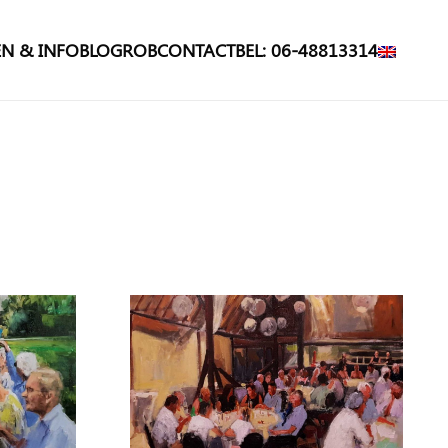
N & INFO
BLOG
ROB
CONTACT
BEL: 06-48813314