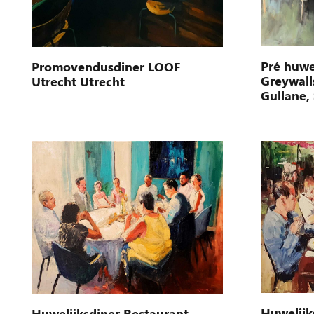
Pré huwel
Promovendusdiner LOOF
Greywall
Utrecht Utrecht
Gullane,
Huwelijk
Huwelijksdiner Restaurant