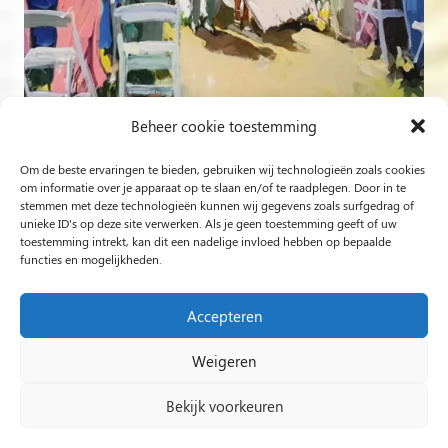
Beheer cookie toestemming
Om de beste ervaringen te bieden, gebruiken wij technologieën zoals cookies
Volg op Instagram
om informatie over je apparaat op te slaan en/of te raadplegen. Door in te
stemmen met deze technologieën kunnen wij gegevens zoals surfgedrag of
unieke ID's op deze site verwerken. Als je geen toestemming geeft of uw
Rob Jacobs uit ’s-Hertogenbosch is een ‘Plein Air’- en
toestemming intrekt, kan dit een nadelige invloed hebben op bepaalde
functies en mogelijkheden.
‘Live Event Painter’, schilderend bewogen door Licht en
Liefde.
Accepteren
Weigeren
2024 Rob Jacobs LIVE EVENT PAINTING / Hosted By
Impact Presentations
/
Live painting
Bekijk voorkeuren
huwelijksfeest
/
Schilder op bruiloft
/
Live Event